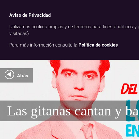
TEATRO CE
Aviso de Privacidad
Utilizamos cookies propias y de terceros para fines analíticos y
visitadas)
shopping_cart
Para más información consulta la
Política de cookies
Atrás
Las gitanas cantan y ba