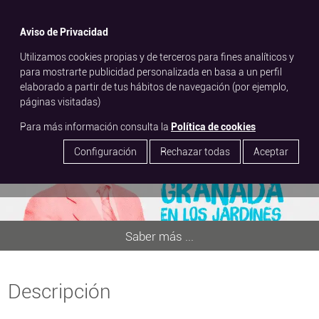
menu
Aviso de Privacidad
Utilizamos cookies propias y de terceros para fines analíticos y
search
para mostrarte publicidad personalizada en basa a un perfil
elaborado a partir de tus hábitos de navegación (por ejemplo,
Las gitanas cantan y bailan a Lorca
páginas visitadas)
Día del espectador
Para más información consulta la
Política de cookies
Configuración
Rechazar todas
Aceptar
Saber más ...
Descripción